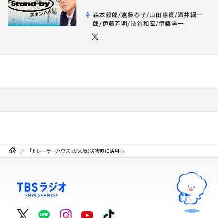
森本毅郎/遠藤泰子/山田惠資/酒井綱一
郎/伊藤芳明/渋谷和宏/伊藤洋一
「トレーラーハウス」が人気！災害時に活用も