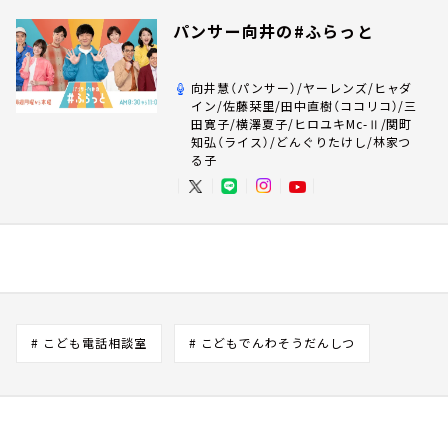
パンサー向井の#ふらっと
向井慧（パンサー）/ヤーレンズ/ヒャダ
イン/佐藤栞里/田中直樹（ココリコ）/三
田寛子/横澤夏子/ヒロユキMc-Ⅱ/関町
知弘（ライス）/どんぐりたけし/林家つ
る子
# こども電話相談室
# こどもでんわそうだんしつ