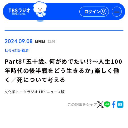
ログイン
マイページ
2024.09.08
日曜日
21:08
新規会員登録
ログイン
社会・政治・経済
Part8「五十歳。何がめでたい!?～人生100
年時代の後半戦をどう生きるか」楽しく働
く／死について考える
文化系トークラジオ Life ニュース版
今日の番組表
この記事をシェア
週間番組表
トピックス
TBS Podcast