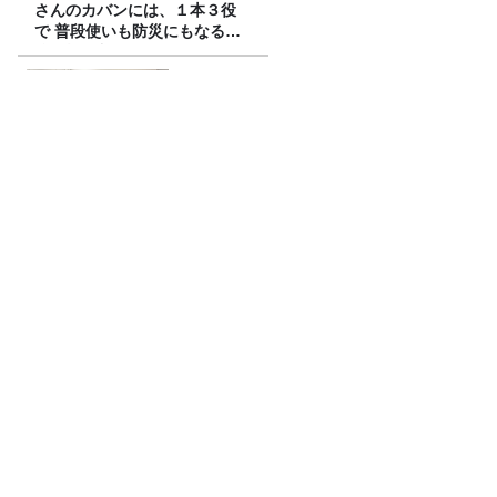
さんのカバンには、１本３役
で 普段使いも防災にもなる最
強の棒が入っていた！
山里「麻辣湯でなめられたくない」
【募集要項】真夏の大喜利甲子園2026
水曜JUNK山里亮太の不毛な議論
カンヌ映画祭で日本が初めて選ばれた
「カントリーオブオナー」とは？現地取
材で迫る選出の意味
Recommended by