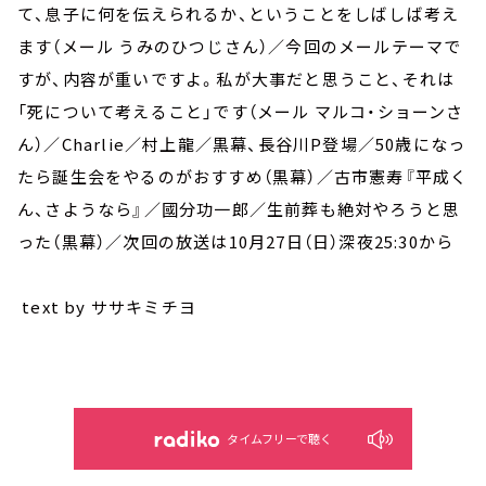
て、息子に何を伝えられるか、ということをしばしば考え
ます（メール うみのひつじさん）／今回のメールテーマで
すが、内容が重いですよ。私が大事だと思うこと、それは
「死について考えること」です（メール マルコ・ショーンさ
ん）／Charlie／村上龍／黒幕、長谷川P登場／50歳になっ
たら誕生会をやるのがおすすめ（黒幕）／古市憲寿『平成く
ん、さようなら』／國分功一郎／生前葬も絶対やろうと思
った（黒幕）／次回の放送は10月27日（日）深夜25:30から
text by ササキミチヨ
タイムフリーで聴く