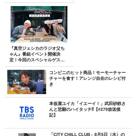
『真空ジェシカのラジオ父ち
ゃん』番組イベント開催決
定！今回のスペシャルゲスト
は、タカアンドトシ！
コンビニのヒット商品！モーモーチャー
チャーを食す！アレンジ自在のレシピ付
き
本仮屋ユイカ「イエーイ！」武田砂鉄さ
んと悲願のハイタッチ⁉【#279放送後
記】
「CITY CHILL CLUB」8月5日（水）の