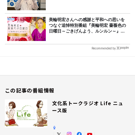
美輪明宏さんへの感謝と平和への思いを
つなぐ追悼特別番組『美輪明宏 薔薇色の
日曜日～ごきげんよう、ルンルン～』
8/9（日）16時放送
Recommended by
この記事の番組情報
文化系トークラジオ Life ニュ
ース版