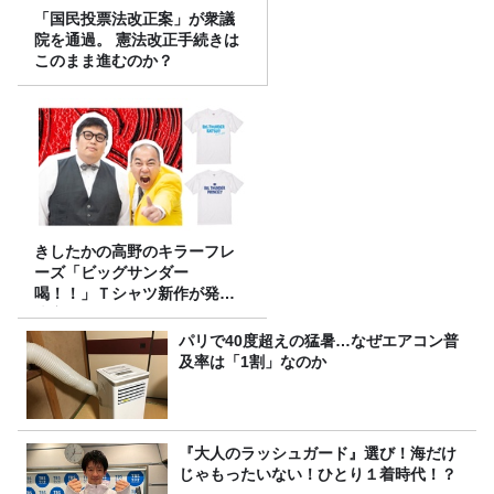
「国民投票法改正案」が衆議
院を通過。 憲法改正手続きは
このまま進むのか？
きしたかの高野のキラーフレ
ーズ「ビッグサンダー
喝！！」Ｔシャツ新作が発売
決定！
パリで40度超えの猛暑…なぜエアコン普
及率は「1割」なのか
『大人のラッシュガード』選び！海だけ
じゃもったいない！ひとり１着時代！？