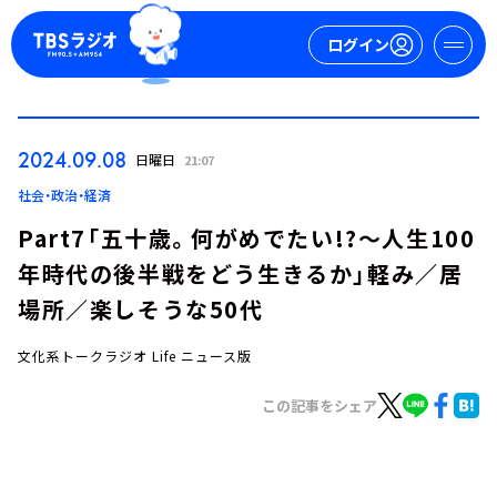
ログイン
マイページ
2024.09.08
日曜日
21:07
新規会員登録
ログイン
社会・政治・経済
Part7「五十歳。何がめでたい!?～人生100
年時代の後半戦をどう生きるか」軽み／居
場所／楽しそうな50代
文化系トークラジオ Life ニュース版
今日の番組表
この記事をシェア
週間番組表
トピックス
TBS Podcast