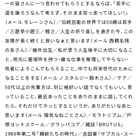
ーの皆さんに一つ言わせてもらうとするならば、「若手に
道を譲ろうなんて考えず、そのまま突っ走ってほしい！」
（メール モレーンさん）／伝統芸能の世界では50歳は若手
／三遊亭小遊三／軽さ／人生の折り返しを過ぎた今、この
友情が長く続くと良いなぁと思います（メール 西鶴名残
の友さん）／婚外出生／私が思う人生後半に大切になるこ
と、地元に居場所を持つ・嫌な仕事を無理してやらない・
他者によろこんでもらえること、中でも将来世代のために
なることをする（メール ノスタルジー鈴木さん）／ケア／
50代以上の先輩方は、別に格好いい話でなくてもいい。思
っていること、最近あったことをありのままに話してくれ
たら、それだけでホッとするというか、ありがたいなあと
思います（メール 陽気なねごとさん）／モラトリアム／戸
塚ヨットスクール／グランパコア／雑誌『BRUTUS』
1980年第二号「親爺たちの時代」／吉田豪『サブカル・スー