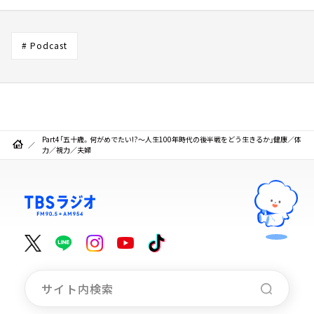
# Podcast
Part4「五十歳。何がめでたい!?～人生100年時代の後半戦をどう生きるか」健康／体
力／視力／夫婦