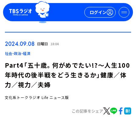
ログイン
マイページ
2024.09.08
日曜日
18:04
新規会員登録
ログイン
社会・政治・経済
Part4「五十歳。何がめでたい!?～人生100
年時代の後半戦をどう生きるか」健康／体
力／視力／夫婦
文化系トークラジオ Life ニュース版
今日の番組表
この記事をシェア
週間番組表
トピックス
TBS Podcast