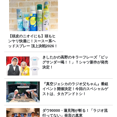
【頭皮のニオイにも】頭もヒ
ンヤリ快適に！スースー系ヘ
ッドスプレー 頂上決戦2026！
きしたかの高野のキラーフレーズ「ビッ
グサンダー喝！！」Ｔシャツ新作が発売
決定！
『真空ジェシカのラジオ父ちゃん』番組
イベント開催決定！今回のスペシャルゲ
ストは、タカアンドトシ！
ダウ90000・蓮見翔が斬る！「ラジオ流
行ってない」発言の真意