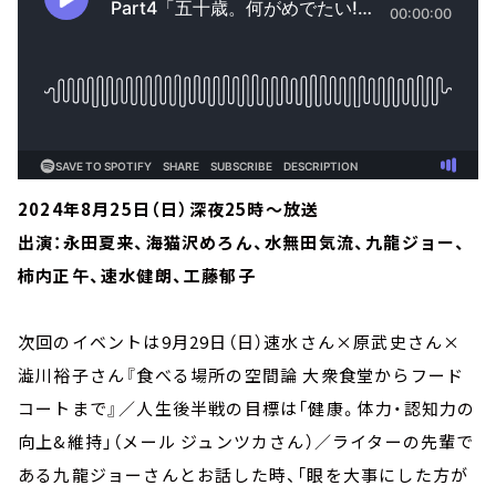
2024年8月25日（日）深夜25時～放送
出演：永田夏来、海猫沢めろん、水無田気流、九龍ジョー、
柿内正午、速水健朗、工藤郁子
次回のイベントは9月29日（日）速水さん×原武史さん×
澁川裕子さん『食べる場所の空間論 大衆食堂からフード
コートまで』／人生後半戦の目標は「健康。体力・認知力の
向上&維持」（メール ジュンツカさん）／ライターの先輩で
ある九龍ジョーさんとお話した時、「眼を大事にした方が