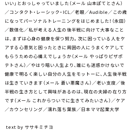
いい」とおっしゃっていました（メール 山本ぽてとさん）
／コンタクト・レーシック・ICL／老眼／Audible／この歳
になってパーソナルトレーニングをはじめました！（永田）
／数値化／私が考える人生の後半戦に向けて大事なこと
は、まずは心身の健康を保つ努力。次に困っている人をケ
アする心意気と困ったときに周囲の人にうまくケアして
もらうための心構えでしょうか（メール やっぱりピザポ
テトさん）／やはり暗い人生より、誰にも迷惑かけないで
健康で明るく楽しい自分の人生をモットーに、人生後半戦
は生きていきます（メール 蒼い悪魔さん）／老い支度／後
半戦の生き方として興味があるのは、現在の夫婦の在り方
です（メール これからついでに生きてみたいさん）／ケア
／カウンセリング／濡れ落ち葉族／日本ママ起業大学
text by ササキミチヨ