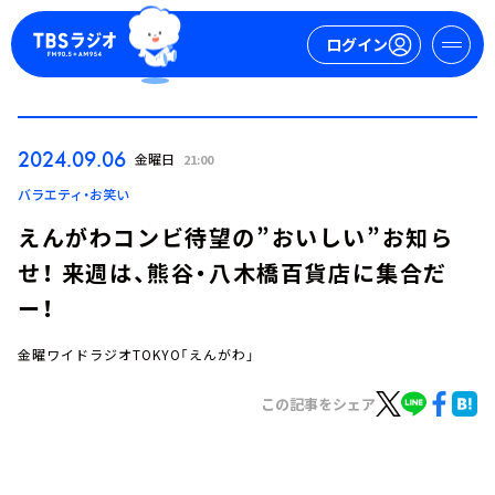
ログイン
マイページ
2024.09.06
金曜日
21:00
新規会員登録
ログイン
バラエティ・お笑い
えんがわコンビ待望の”おいしい”お知ら
せ！ 来週は、熊谷・八木橋百貨店に集合だ
ー！
金曜ワイドラジオTOKYO「えんがわ」
今日の番組表
この記事をシェア
週間番組表
トピックス
TBS Podcast