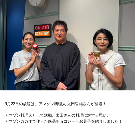
お知らせ
イベント・グッズ
YouTube
会社情報
9月22日の放送は、
アマゾン料理人 太田哲雄
さんが登場！
アマゾン料理人として活動、
太田さんの料理に対する思い、
アマゾンカカオで作った絶品チョコレートお菓子を紹介しました！