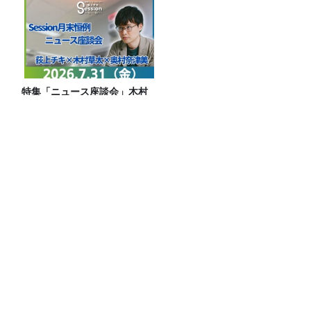
特集「ニュース座談会」木村
草太×奥村奈津美
おすすめPodcast・みうら五郎「もっち
ゅりんと映画ちいかわ 人魚の島のひみ
つ」
【朗読のヒロバ 第93回】小泉八雲「お貞
の話」
2026年８月2日（日）純喫茶もぐもぐ
― プレイリスト