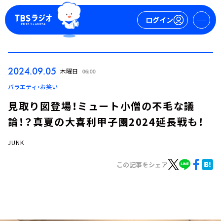
ログイン
マイページ
2024.09.05
木曜日
06:00
新規会員登録
ログイン
バラエティ・お笑い
見取り図登場！ミュート小僧の不毛な議
論！？真夏の大喜利甲子園2024延長戦も！
JUNK
この記事をシェア
今日の番組表
週間番組表
トピックス
TBS Podcast