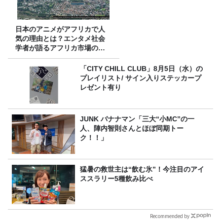
日本のアニメがアフリカで人
気の理由とは？エンタメ社会
学者が語るアフリカ市場のリ
アル
「CITY CHILL CLUB」8月5日（水）の
プレイリスト/ サイン入りステッカープ
レゼント有り
JUNK バナナマン「三大“小MC”の一
人、陣内智則さんとほぼ同期トー
ク！！」
猛暑の救世主は“飲む氷”！今注目のアイ
ススラリー5種飲み比べ
Recommended by