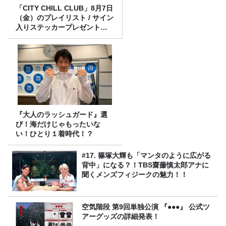
「CITY CHILL CLUB」8月7日
（金）のプレイリスト / サイン
入りステッカープレゼント有
り
『大人のラッシュガード』選
び！海だけじゃもったいな
い！ひとり１着時代！？
#17. 篠塚大輝も「マンタのように広がる
背中」になる？！TBS齋藤慎太郎アナに
聞くメンズフィジークの魅力！！
空気階段 第9回単独公演 『●●●』 公式ツ
アーグッズの詳細発表！