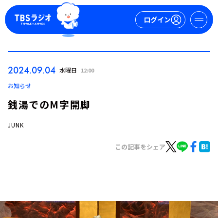
ログイン
マイページ
2024.09.04
水曜日
12:00
新規会員登録
ログイン
お知らせ
銭湯でのM字開脚
JUNK
この記事をシェア
今日の番組表
週間番組表
トピックス
TBS Podcast