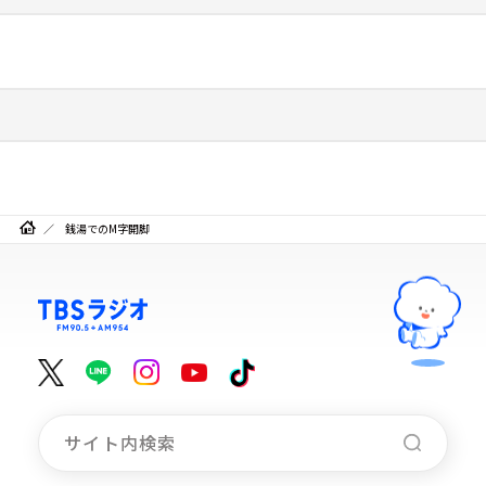
銭湯でのM字開脚