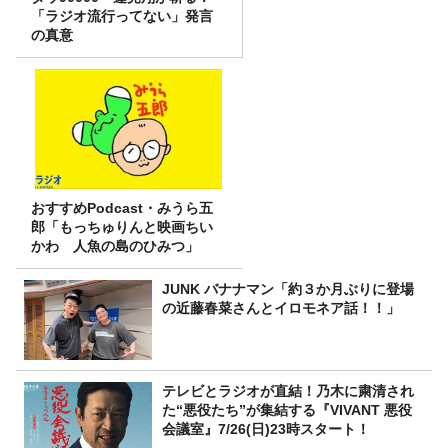
「ラジオ流行ってない」発言
の真意
おすすめPodcast・みうら五
郎「もっちゅりんと映画ちい
かわ 人魚の島のひみつ」
JUNK バナナマン「約３か月ぶりに登場
の近藤春菜さんとイロモネア話！！」
テレビとラジオが直結！乃木に粛清され
た“悪役たち”が集結する『VIVANT 悪役
会議室』7/26(日)23時スタート！