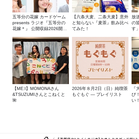
五等分の花嫁 カードゲーム
【六条大麦、二条大麦】意外
放
presents ラジオ『五等分の
と知らない『麦茶』飲み比べ
の
花嫁＊』 公開収録2026開催
てみた！
す
決定！
【ME:I】MOMONAさん
2026年８月2日（日）純喫茶
『
&TSUZUMIさんとこねくと
もぐもぐ ― プレイリスト
び
🌺
い
【清塚信也Xタイムラジオ】タオルクラゲって何！？