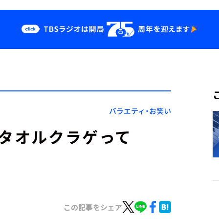
クス
イベント・グッ
ズ
st
YouTube
せ
会社情報
バラエティ・お笑い
】タオルクラゲって
この記事をシェア