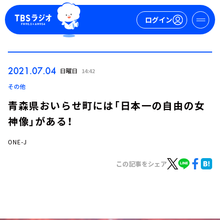
ログイン
マイページ
2021.07.04
日曜日
14:42
新規会員登録
ログイン
その他
青森県おいらせ町には「日本一の自由の女
神像」がある！
ONE-J
この記事をシェア
今日の番組表
週間番組表
トピックス
TBS Podcast