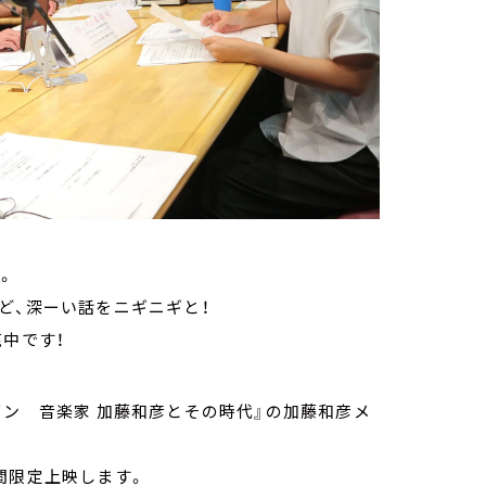
。
ど、深ーい話をニギニギと！
中です！
バン 音楽家 加藤和彦とその時代』の加藤和彦メ
間限定上映します。