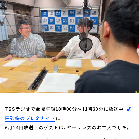
お知らせ
イベント・グッズ
YouTube
会社情報
TBSラジオで金曜午後10時00分～11時30分に放送中「
武
田砂鉄のプレ金ナイト
」。
6月14日放送回のゲストは、ヤーレンズのお二人でした。