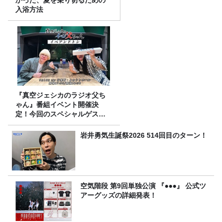
かった、夏を乗り切るための
入浴方法
『真空ジェシカのラジオ父ち
ゃん』番組イベント開催決
定！今回のスペシャルゲスト
は、タカアンドトシ！
岩井勇気生誕祭2026 514回目のターン！
空気階段 第9回単独公演 『●●●』 公式ツ
アーグッズの詳細発表！