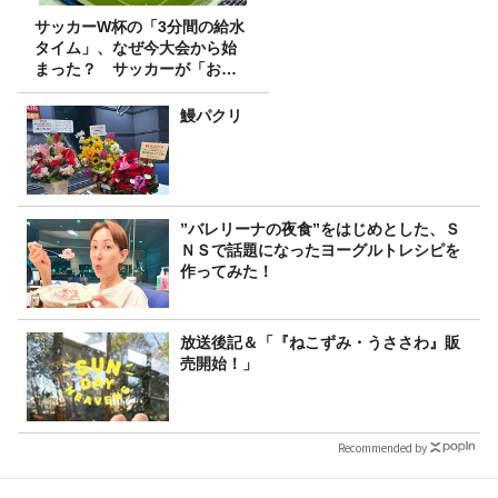
サッカーW杯の「3分間の給水
タイム」、なぜ今大会から始
まった？ サッカーが「お
金」に変わる仕組み
鰻パクリ
”バレリーナの夜食”をはじめとした、Ｓ
ＮＳで話題になったヨーグルトレシピを
作ってみた！
放送後記＆「『ねこずみ・うささわ』販
売開始！」
Recommended by