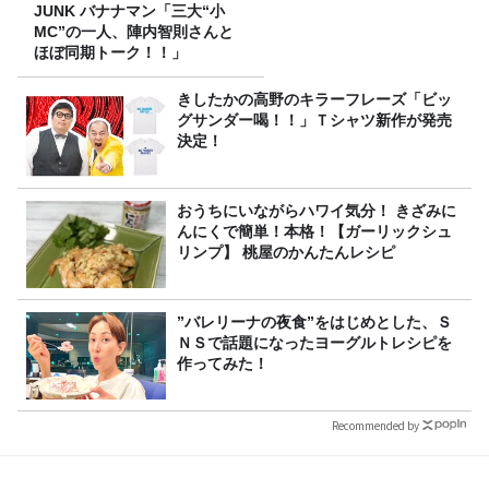
JUNK バナナマン「三大“小
MC”の一人、陣内智則さんと
ほぼ同期トーク！！」
きしたかの高野のキラーフレーズ「ビッ
グサンダー喝！！」Ｔシャツ新作が発売
決定！
おうちにいながらハワイ気分！ きざみに
んにくで簡単！本格！【ガーリックシュ
リンプ】 桃屋のかんたんレシピ
”バレリーナの夜食”をはじめとした、Ｓ
ＮＳで話題になったヨーグルトレシピを
作ってみた！
Recommended by