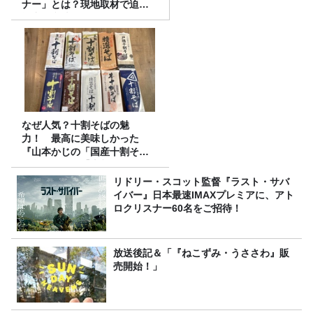
ナー」とは？現地取材で迫る
選出の意味
なぜ人気？十割そばの魅
力！ 最高に美味しかった
『山本かじの「国産十割そ
ば」』とは？【十割そば10種
食べ比べ】
リドリー・スコット監督『ラスト・サバ
イバー』日本最速IMAXプレミアに、アト
ロクリスナー60名をご招待！
放送後記＆「『ねこずみ・うささわ』販
売開始！」