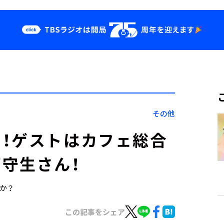
クス
イベント・グッ
ズ
st
YouTube
せ
会社情報
その他
！ゲストはカフェ総合
守生さん！
すか？
この記事をシェア