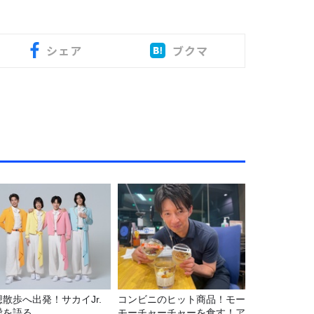
シェア
ブクマ
想散歩へ出発！サカイJr.
コンビニのヒット商品！モー
愛を語る
モーチャーチャーを食す！ア