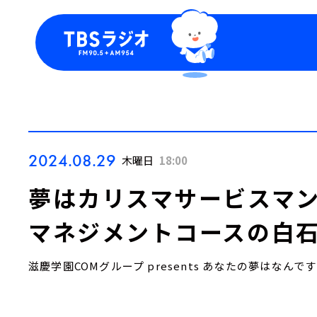
今日の番組表
トピッ
週間番組表
TBS
Podca
お知ら
2024.08.29
木曜日
18:00
夢はカリスマサービスマン
マネジメントコースの白石
滋慶学園COMグループ presents あなたの夢はなんで