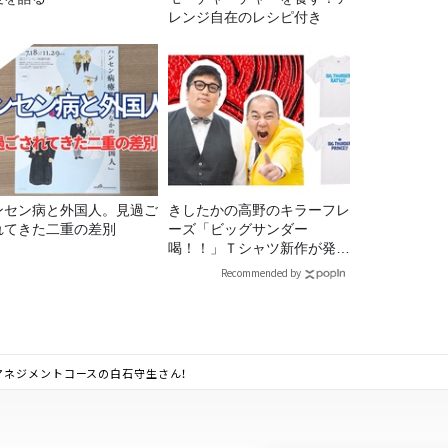
レンジ自在のレシピ付き
ンセン病と外国人。見過ご
きしたかの高野のキラーフレ
れてきた二重の差別
ーズ「ビッグサンダー
喝！！」Ｔシャツ新作が発売
決定！
Recommended by
マネジメントコースの白石守生さん！