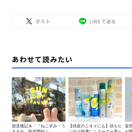
ポスト
LINEで送る
あわせて読みたい
放送後記＆「『ねこずみ・う
【頭皮のニオイにも】頭もヒ
妄
ささわ』販売開始！」
ンヤリ快適に！スースー系ヘ
が