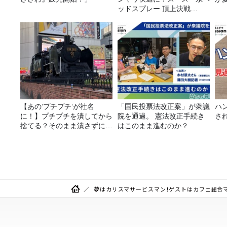
ッドスプレー 頂上決戦
2026！
【あの‘プチプチ‘が社名
「国民投票法改正案」が衆議
ハ
に！】プチプチを潰してから
院を通過。 憲法改正手続き
さ
捨てる？そのまま潰さずに捨
はこのまま進むのか？
てる？
夢はカリスマサービスマン！ゲストはカフェ総合