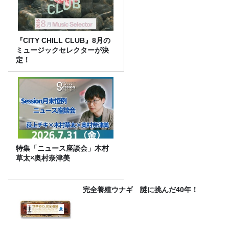
『CITY CHILL CLUB』8月の
ミュージックセレクターが決
定！
特集「ニュース座談会」木村
草太×奥村奈津美
完全養殖ウナギ 謎に挑んだ40年！