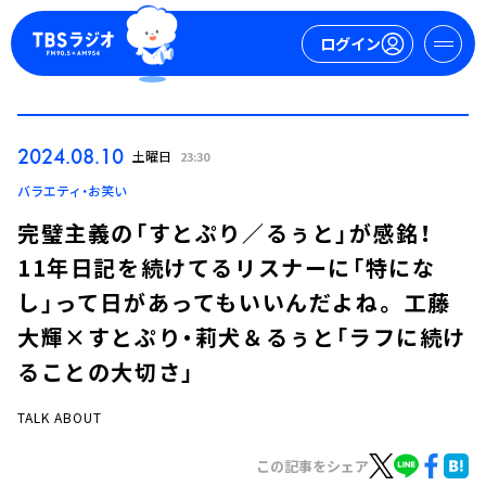
ログイン
マイページ
2024.08.10
土曜日
23:30
新規会員登録
ログイン
バラエティ・お笑い
完璧主義の「すとぷり／るぅと」が感銘！
11年日記を続けてるリスナーに「特にな
し」って日があってもいいんだよね。 工藤
大輝×すとぷり・莉犬＆るぅと「ラフに続け
ることの大切さ」
今日の番組表
週間番組表
TALK ABOUT
トピックス
この記事をシェア
TBS Podcast