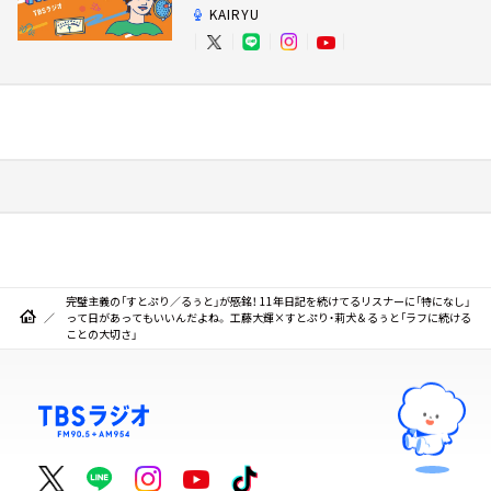
KAIRYU
完璧主義の「すとぷり／るぅと」が感銘！ 11年日記を続けてるリスナーに「特になし」
って日があってもいいんだよね。 工藤大輝×すとぷり・莉犬＆るぅと「ラフに続ける
ことの大切さ」