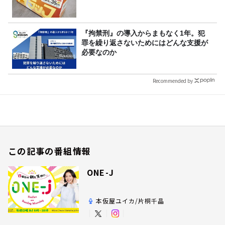
『拘禁刑』の導入からまもなく1年。犯
罪を繰り返さないためにはどんな支援が
必要なのか
Recommended by
この記事の番組情報
ONE-J
本仮屋ユイカ/片桐千晶