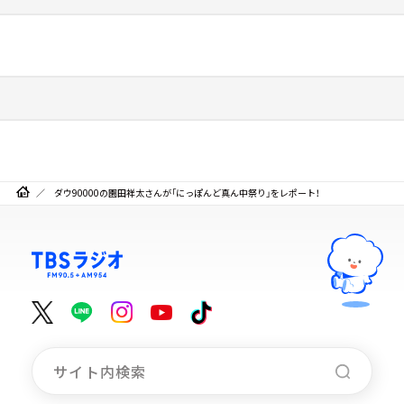
ダウ90000の園田祥太さんが「にっぽんど真ん中祭り」をレポート！