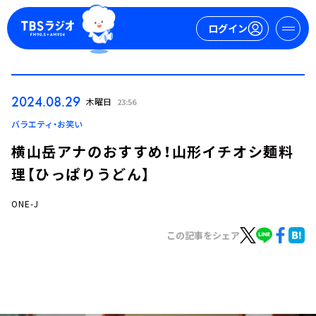
ログイン
マイページ
2024.08.29
木曜日
23:56
新規会員登録
ログイン
バラエティ・お笑い
横山岳アナのおすすめ！山形イチオシ麺料
理【ひっぱりうどん】
ONE-J
この記事をシェア
今日の番組表
週間番組表
トピックス
TBS Podcast