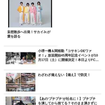
妄想散歩へ出発！サカイJr.が
愛を語る
小堺一機＆関根勤『コサキンDEワァ
オ！』放送開始45周年記念イベントが10
月17日（土）に開催決定！本日よりFC先
行受付スタート！
わざわざ備えない【備え】で防災！
【あの‘プチプチ‘が社名に！】プチプチ
を潰してから捨てる？そのまま潰さずに