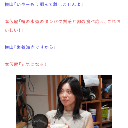
横山「いやーもう掴んで離しませんよ」
本仮屋「鯖の水煮のタンパク質感と卵の食べ応え、これお
いしい！」
横山「栄養満点ですから」
本仮屋「元気になる！」