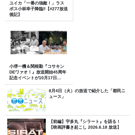
ユイカ「一番の強敵！」ラス
ボス小林幸子降臨‼【#277放送
後記】
小堺一機＆関根勤『コサキン
DEワァオ！』放送開始45周年
記念イベントが10月17日
（土）に開催決定！本日より
FC先行受付スタート！
8月4日（火）の放送で紹介した「都民ニ
ュース」
【前編】宇多丸『シラート』を語る！
【映画評書き起こし 2026.6.18 放送】