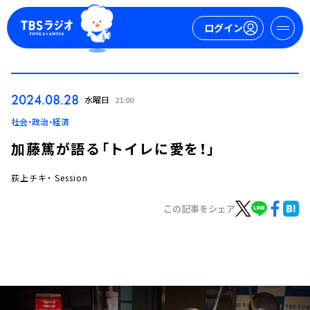
ログイン
マイページ
2024.08.28
水曜日
21:00
新規会員登録
ログイン
社会・政治・経済
加藤篤が語る「トイレに愛を！」
荻上チキ・ Session
この記事をシェア
今日の番組表
週間番組表
トピックス
TBS Podcast