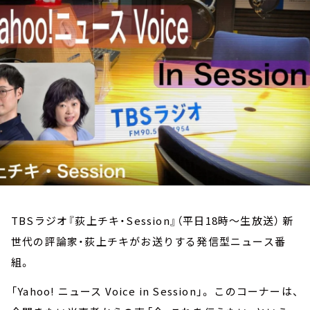
お知らせ
イベント・グッズ
YouTube
会社情報
TBSラジオ『荻上チキ・Session』（平日18時～生放送） 新
世代の評論家・荻上チキがお送りする発信型ニュース番
組。
「Yahoo! ニュース Voice in Session」。 このコーナーは、