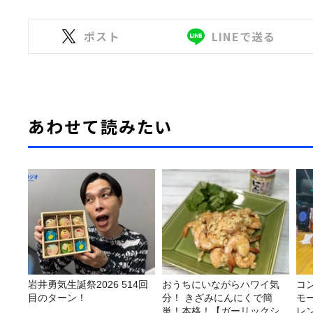
ポスト
LINEで送る
あわせて読みたい
岩井勇気生誕祭2026 514回
おうちにいながらハワイ気
コ
目のターン！
分！ きざみにんにくで簡
モ
単！本格！【ガーリックシュ
レ