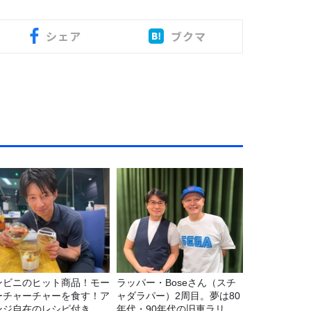
シェア
ブクマ
ンビニのヒット商品！モー
ラッパー・Boseさん（スチ
ーチャーチャーを食す！ア
ャダラパー）2周目。夢は80
ンジ自在のレシピ付き
年代・90年代の旧車ラリ