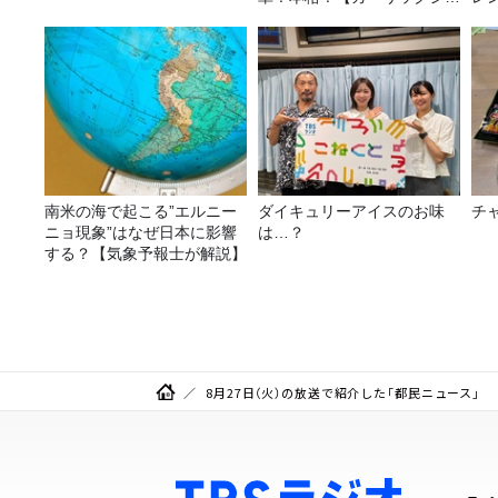
リンプ】 桃屋のかんたんレ
シピ
南米の海で起こる”エルニー
ダイキュリーアイスのお味
チ
ニョ現象”はなぜ日本に影響
は…？
する？【気象予報士が解説】
8月27日（火）の放送で紹介した「都民ニュース」