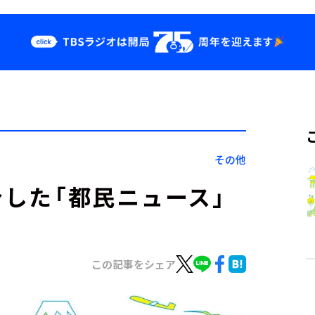
クス
イベント・グッ
ズ
st
YouTube
せ
会社情報
その他
介した「都民ニュース」
この記事をシェア