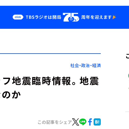
クス
イベント・グッ
ズ
st
YouTube
せ
会社情報
社会・政治・経済
ラフ地震臨時情報。地震
なのか
この記事をシェア