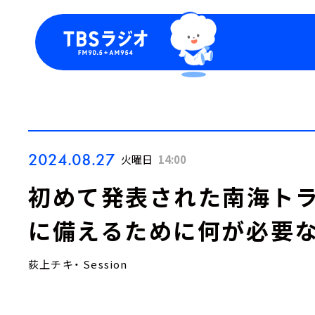
今日の番組表
トピッ
週間番組表
TBS
Podca
お知ら
2024.08.27
火曜日
14:00
初めて発表された南海ト
に備えるために何が必要
荻上チキ・ Session