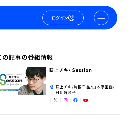
ログイン
この記事の番組情報
荻上チキ・ Session
荻上チキ/片桐千晶/山本恵里伽/
日比麻音子