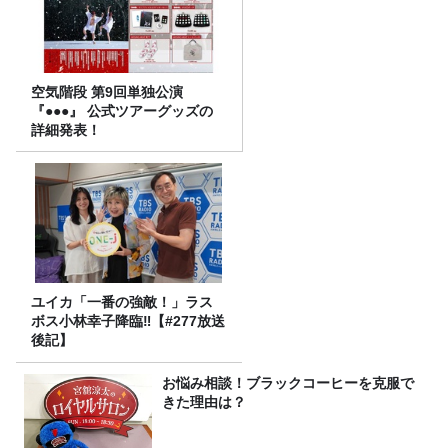
空気階段 第9回単独公演
『●●●』 公式ツアーグッズの
詳細発表！
ユイカ「一番の強敵！」ラス
ボス小林幸子降臨‼【#277放送
後記】
お悩み相談！ブラックコーヒーを克服で
きた理由は？