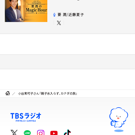
要 潤/近藤夏子
小谷実可子さん『親子水入らず、カナダの旅』