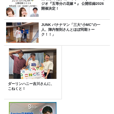
ジオ『五等分の花嫁＊』 公開収録2026
開催決定！
JUNK バナナマン「三大“小MC”の一
人、陣内智則さんとほぼ同期トー
ク！！」
ダーリンハニー吉川さんに、
こねくと！