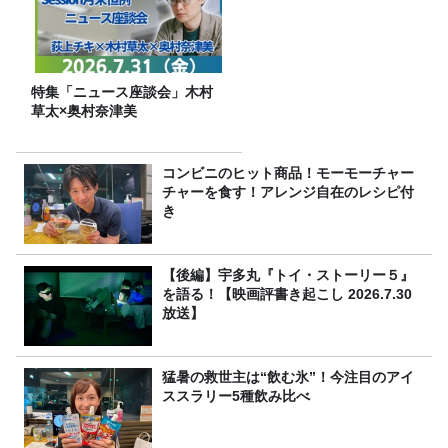
特集「ニュース座談会」木村
草太×奥村奈津美
コンビニのヒット商品！モーモーチャー
チャーを食す！アレンジ自在のレシピ付
き
【後編】宇多丸『トイ・ストーリー５』
を語る！【映画評書き起こし 2026.7.30
放送】
猛暑の救世主は“飲む氷”！今注目のアイ
ススラリー5種飲み比べ