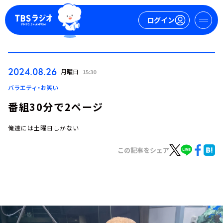
ログイン
マイページ
2024.08.26
月曜日
15:30
新規会員登録
ログイン
バラエティ・お笑い
番組30分で2ページ
俺達には土曜日しかない
この記事をシェア
今日の番組表
週間番組表
トピックス
TBS Podcast