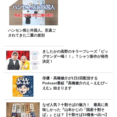
ハンセン病と外国人。見過ご
されてきた二重の差別
きしたかの高野のキラーフレーズ「ビッ
グサンダー喝！！」Ｔシャツ新作が発売
決定！
俳優・高橋健介が1日2回配信する
Podcast番組『高橋健介のえ～えむぴ～
えむ』始まります
なぜ人気？十割そばの魅力！ 最高に美
味しかった『山本かじの「国産十割そ
ば」』とは？【十割そば10種食べ比べ】