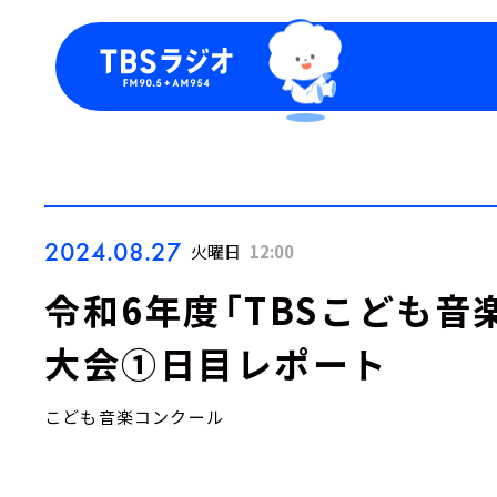
今日の番組表
トピッ
週間番組表
TBS
Podca
お知ら
2024.08.27
火曜日
12:00
令和6年度「TBSこども音
大会①日目レポート
こども音楽コンクール