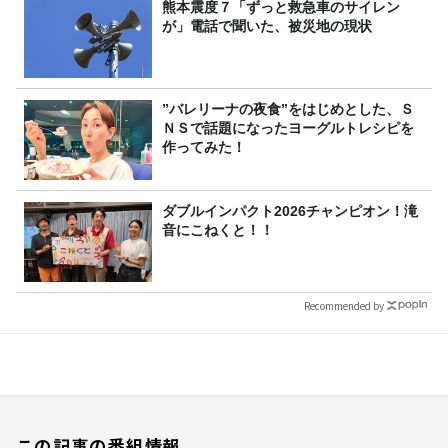
～』8/9（日）16時放送
熊本震度７「ずっと救急車のサイレン
が」電話で聞いた、被災地の現状
”バレリーナの夜食”をはじめとした、Ｓ
ＮＳで話題になったヨーグルトレシピを
作ってみた！
ダブルインパクト2026チャンピオン！滝
音にこねくと！！
Recommended by
この記事の番組情報