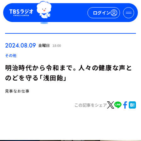
ログイン
マイページ
2024.08.09
金曜日
18:00
新規会員登録
ログイン
その他
明治時代から令和まで。人々の健康な声と
のどを守る「浅田飴」
見事なお仕事
この記事をシェア
今日の番組表
週間番組表
トピックス
TBS Podcast