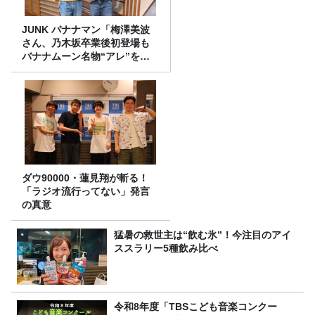
JUNK バナナマン「梅澤美波
さん、乃木坂卒業後初登場も
バナナムーン名物“アレ”を喰
らう」
ダウ90000・蓮見翔が斬る！
「ラジオ流行ってない」発言
の真意
猛暑の救世主は“飲む氷”！今注目のアイ
ススラリー5種飲み比べ
令和8年度「TBSこども音楽コンクー