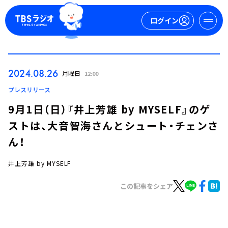
ログイン
マイページ
2024.08.26
月曜日
12:00
新規会員登録
ログイン
プレスリリース
9月1日（日）『井上芳雄 by MYSELF』のゲ
ストは、大音智海さんとシュート・チェンさ
ん！
井上芳雄 by MYSELF
今日の番組表
この記事をシェア
週間番組表
トピックス
TBS Podcast