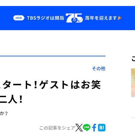
クス
イベント・グッ
ズ
st
YouTube
せ
会社情報
その他
タート！ゲストはお笑
二人！
すか？
この記事をシェア