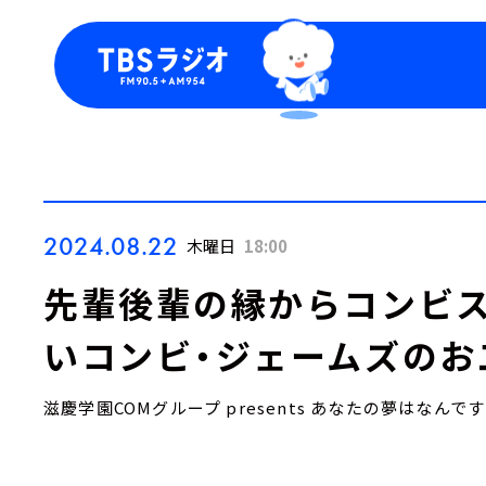
今日の番組表
トピッ
週間番組表
TBS
Podca
お知ら
2024.08.22
木曜日
18:00
先輩後輩の縁からコンビス
いコンビ・ジェームズのお
滋慶学園COMグループ presents あなたの夢はなんで