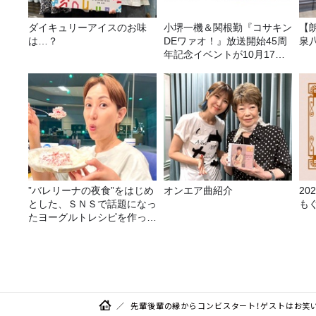
ダイキュリーアイスのお味
小堺一機＆関根勤『コサキン
【
は…？
DEワァオ！』放送開始45周
泉
年記念イベントが10月17日
（土）に開催決定！本日より
FC先行受付スタート！
”バレリーナの夜食”をはじめ
オンエア曲紹介
2
とした、ＳＮＳで話題になっ
も
たヨーグルトレシピを作って
みた！
先輩後輩の縁からコンビスタート！ゲストはお笑い