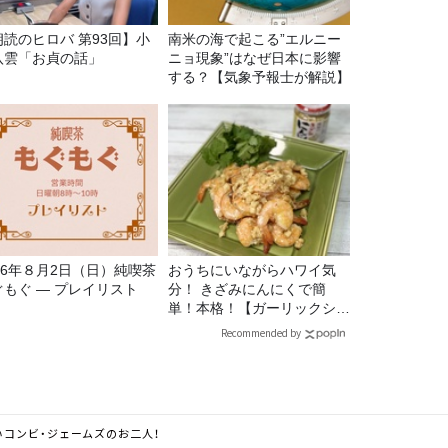
朗読のヒロバ 第93回】小
南米の海で起こる”エルニー
八雲「お貞の話」
ニョ現象”はなぜ日本に影響
する？【気象予報士が解説】
026年８月2日（日）純喫茶
おうちにいながらハワイ気
ぐもぐ ― プレイリスト
分！ きざみにんにくで簡
単！本格！【ガーリックシュ
リンプ】 桃屋のかんたんレ
Recommended by
シピ
コンビ・ジェームズのお二人！