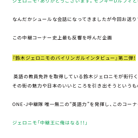
ジェロニモ「ありがとうございます。モンキーDルフィと
なんだかシュールな会話になってきましたが今回お送り
この中継コーナー史上最も反響を呼んだ企画
『鈴木ジェロニモのバイリンガルインタビュー』第二弾！
英語の教員免許を取得している鈴木ジェロニモが街行く
その街の魅力や日本のいいところを引き出そうというも
ONE-J中継隊 唯一無二の“英語力”を発揮し、このコー
ジェロニモ「中継王に俺はなる！！」