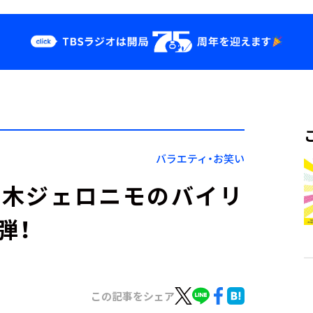
クス
イベント・グッ
ズ
st
YouTube
せ
会社情報
バラエティ・お笑い
『鈴木ジェロニモのバイリ
弾！
この記事をシェア