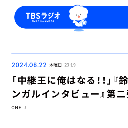
今日の番組表
トピッ
週間番組表
TBS
Podca
お知ら
2024.08.22
木曜日
23:19
「中継王に俺はなる！！」
ンガルインタビュー』第二
ONE-J