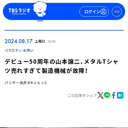
ログイン
マイページ
2024.08.17
土曜日
23:00
新規会員登録
ログイン
バラエティ・お笑い
デビュー50周年の山本譲二、メタルTシャ
ツ売れすぎて製造機械が故障！
パンサー向井の#ふらっと
この記事をシェア
今日の番組表
週間番組表
トピックス
TBS Podcast