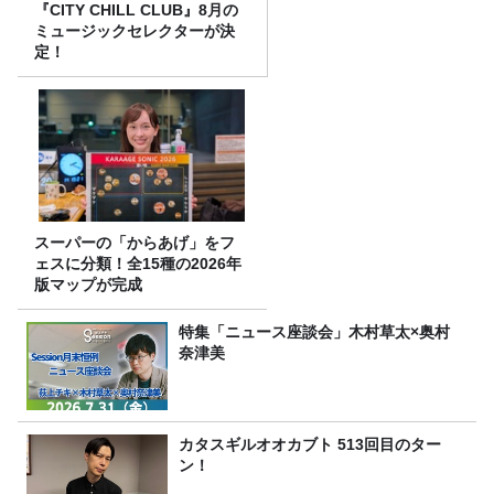
『CITY CHILL CLUB』8月の
ミュージックセレクターが決
定！
スーパーの「からあげ」をフ
ェスに分類！全15種の2026年
版マップが完成
特集「ニュース座談会」木村草太×奥村
奈津美
カタスギルオオカブト 513回目のター
ン！