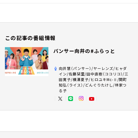
この記事の番組情報
パンサー向井の#ふらっと
向井慧（パンサー）/ヤーレンズ/ヒャダ
イン/佐藤栞里/田中直樹（ココリコ）/三
田寛子/横澤夏子/ヒロユキMc-Ⅱ/関町
知弘（ライス）/どんぐりたけし/林家つ
る子