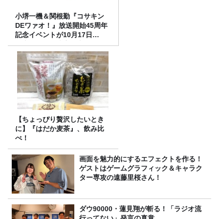
小堺一機＆関根勤『コサキン
DEワァオ！』放送開始45周年
記念イベントが10月17日
（土）に開催決定！本日より
FC先行受付スタート！
【ちょっぴり贅沢したいとき
に】『はだか麦茶』、飲み比
べ！
画面を魅力的にするエフェクトを作る！
ゲストはゲームグラフィック＆キャラク
ター専攻の遠藤里桜さん！
ダウ90000・蓮見翔が斬る！「ラジオ流
行ってない」発言の真意