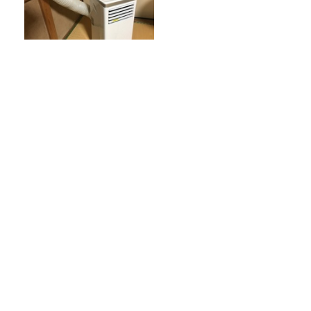
パリで40度超えの猛暑…なぜ
エアコン普及率は「1割」なの
か
猛暑の救世主は“飲む氷”！今注目のアイ
ススラリー5種飲み比べ
サッカーW杯の「3分間の給水タイム」、
なぜ今大会から始まった？ サッカーが
「お金」に変わる仕組み
令和8年度「TBSこども音楽コンクー
ル」練馬地区大会レポート