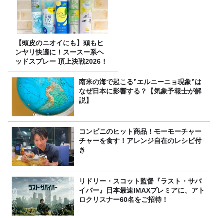
【頭皮のニオイにも】頭もヒ
ンヤリ快適に！スースー系ヘ
ッドスプレー 頂上決戦2026！
南米の海で起こる”エルニーニョ現象”は
なぜ日本に影響する？【気象予報士が解
説】
コンビニのヒット商品！モーモーチャー
チャーを食す！アレンジ自在のレシピ付
き
リドリー・スコット監督『ラスト・サバ
イバー』日本最速IMAXプレミアに、アト
ロクリスナー60名をご招待！