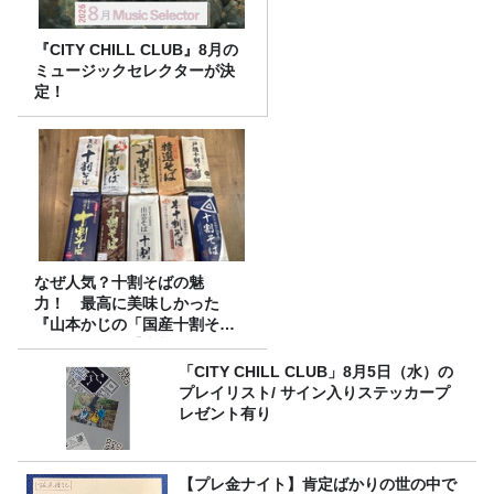
『CITY CHILL CLUB』8月の
ミュージックセレクターが決
定！
なぜ人気？十割そばの魅
力！ 最高に美味しかった
『山本かじの「国産十割そ
ば」』とは？【十割そば10種
食べ比べ】
「CITY CHILL CLUB」8月5日（水）の
プレイリスト/ サイン入りステッカープ
レゼント有り
【プレ金ナイト】肯定ばかりの世の中で