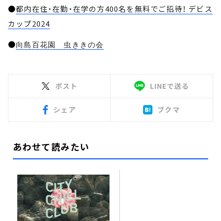
●
都内在住・在勤・在学の方400名を無料でご招待！ デビス
カップ2024
●
向島百花園 虫ききの会
ポスト
LINEで送る
シェア
ブクマ
あわせて読みたい