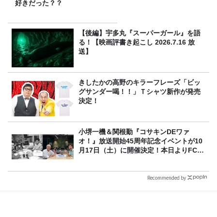
好きだった？？
【後編】宇多丸『スーパーガール』を語
る！【映画評書き起こし 2026.7.16 放
送】
きしたかの高野のキラーフレーズ「ビッ
グサンダー喝！！」Ｔシャツ新作が発売
決定！
小堺一機＆関根勤『コサキンDEワァ
オ！』放送開始45周年記念イベントが10
月17日（土）に開催決定！本日よりFC先
行受付スタート！
Recommended by