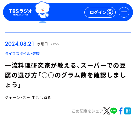
ログイン
マイページ
2024.08.21
水曜日
21:55
新規会員登録
ログイン
ライフスタイル・健康
一流料理研究家が教える、スーパーでの豆
腐の選び方「○○のグラム数を確認しまし
ょう」
ジェーン・スー 生活は踊る
今日の番組表
この記事をシェア
週間番組表
トピックス
TBS Podcast