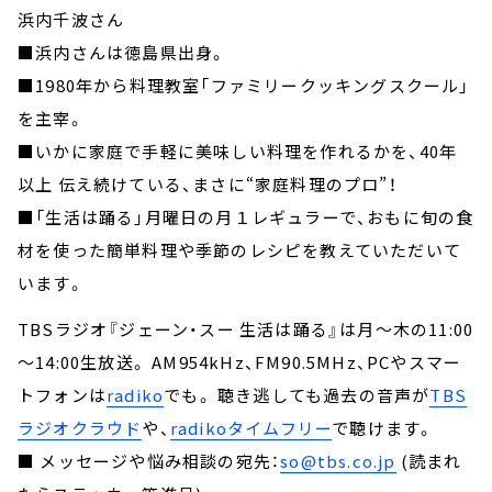
浜内千波さん
■浜内さんは徳島県出身。
■1980年から料理教室「ファミリークッキングスクール」
を主宰。
■いかに家庭で手軽に美味しい料理を作れるかを、40年
以上 伝え続けている、まさに“家庭料理のプロ”！
■「生活は踊る」月曜日の月１レギュラーで、おもに旬の食
材を使った簡単料理や季節のレシピを教えていただいて
います。
TBSラジオ『ジェーン・スー 生活は踊る』は月～木の11:00
～14:00生放送。 AM954kHz、FM90.5MHz、PCやスマー
トフォンは
radiko
でも。 聴き逃しても過去の音声が
TBS
ラジオクラウド
や、
radikoタイムフリー
で聴けます。
■ メッセージや悩み相談の宛先：
so@tbs.co.jp
(読まれ