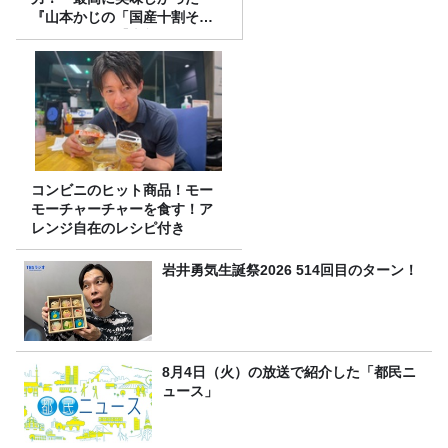
『山本かじの「国産十割そ
ば」』とは？【十割そば10種
食べ比べ】
コンビニのヒット商品！モー
モーチャーチャーを食す！ア
レンジ自在のレシピ付き
岩井勇気生誕祭2026 514回目のターン！
8月4日（火）の放送で紹介した「都民ニ
ュース」