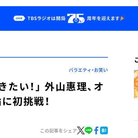
クス
イベント・グッ
ズ
st
YouTube
せ
会社情報
バラエティ・お笑い
たい！」 外山惠理、オ
に初挑戦！
この記事をシェア