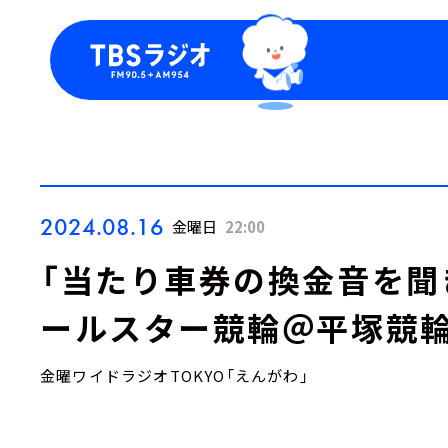
今日の番組表
トピッ
週間番組表
TBS
Podca
お知ら
2024.08.16
金曜日
22:00
「当たり車券の換金音を聞き
ールスター競輪＠平塚競輪
金曜ワイドラジオTOKYO「えんがわ」