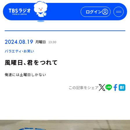
ログイン
マイページ
2024.08.19
月曜日
13:30
新規会員登録
ログイン
バラエティ・お笑い
風曜日、君をつれて
俺達には土曜日しかない
この記事をシェア
今日の番組表
週間番組表
トピックス
TBS Podcast