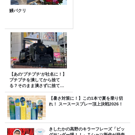
鰻パクリ
【あの‘プチプチ‘が社名に！】
プチプチを潰してから捨て
る？そのまま潰さずに捨て
る？
【暑さ対策に！】この1本で夏を乗り切
れ！ スースースプレー頂上決戦2026！
きしたかの高野のキラーフレーズ「ビッ
グサンダー喝！！」Ｔシャツ新作が発売