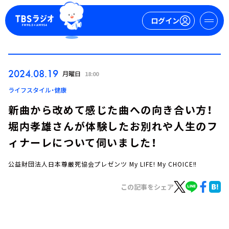
ログイン
マイページ
2024.08.19
月曜日
18:00
新規会員登録
ログイン
ライフスタイル・健康
新曲から改めて感じた曲への向き合い方！
堀内孝雄さんが体験したお別れや人生のフ
ィナーレについて伺いました！
公益財団法人日本尊厳死協会プレゼンツ My LIFE! My CHOICE!!
今日の番組表
この記事をシェア
週間番組表
トピックス
TBS Podcast