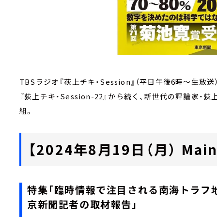
TBSラジオ『荻上チキ・Session』（平日午後6時～生放
『荻上チキ・Session-22』から続く、新世代の評論
組。
【2024年8月19日（月） Main 
特集「臨時情報で注目される南海トラフ
京新聞記者の取材報告」