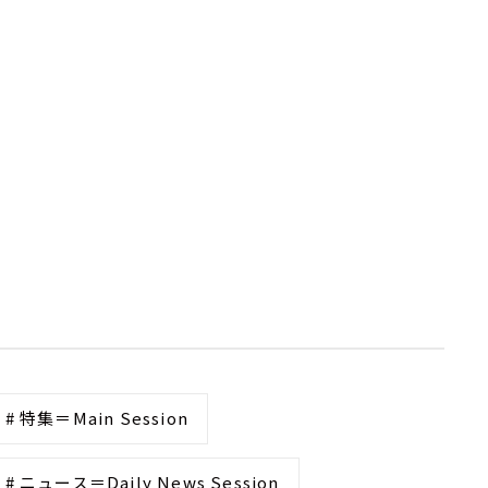
# 特集＝Main Session
# ニュース＝Daily News Session