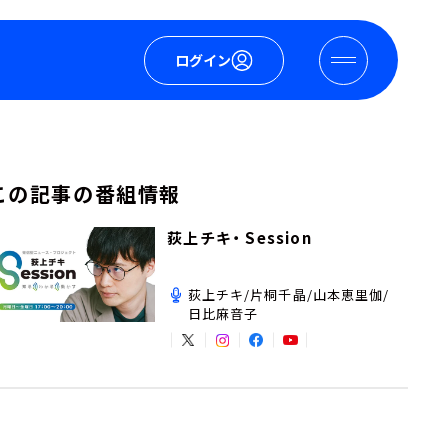
ログイン
この記事の番組情報
荻上チキ・ Session
荻上チキ/片桐千晶/山本恵里伽/
日比麻音子