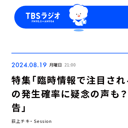
今日の番組表
トピッ
週間番組表
TBS
Podca
お知ら
2024.08.19
月曜日
21:00
特集「臨時情報で注目され
の発生確率に疑念の声も
告」
荻上チキ・ Session