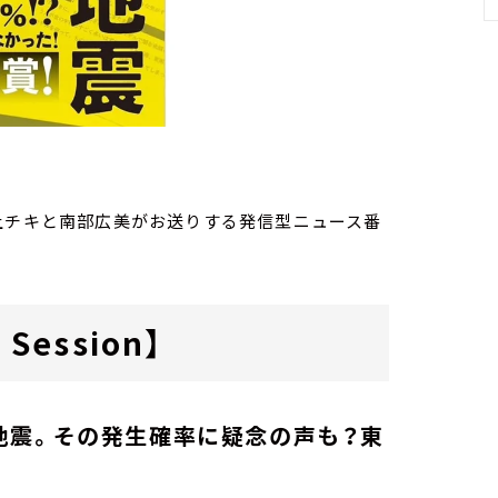
送）
家・荻上チキと南部広美がお送りする発信型ニュース番
Session】
地震。その発生確率に疑念の声も？東