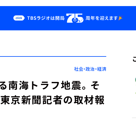
クス
イベント・グッ
ズ
st
YouTube
せ
会社情報
社会・政治・経済
る南海トラフ地震。そ
？東京新聞記者の取材報