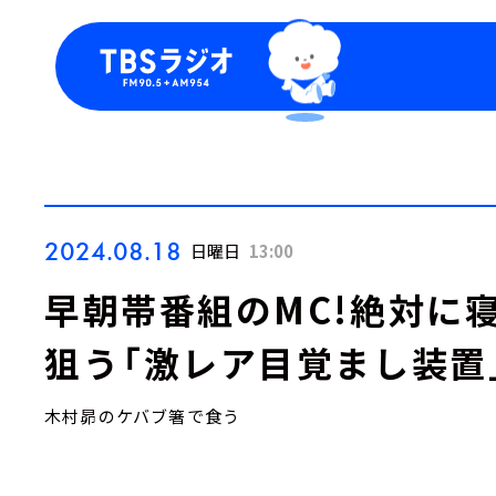
今日の番組表
トピッ
週間番組表
TBS
Podca
お知ら
2024.08.18
日曜日
13:00
早朝帯番組のMC!絶対に
狙う「激レア目覚まし装置
木村昴のケバブ箸で食う