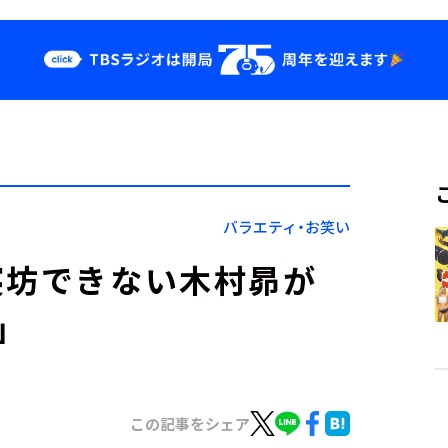
クス
イベント・グッ
ズ
st
YouTube
せ
会社情報
バラエティ・お笑い
寝坊できない木村昴が
」
この記事をシェア