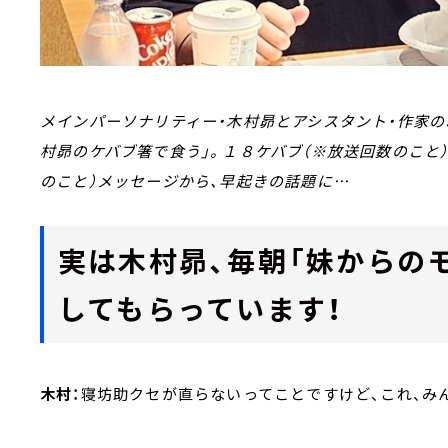
メインパーソナリティー・木村昴とアシスタント・作家の
村昴のケバブ箸で食う」。１８ケバブ（※放送回数のこと
のこと）メッセージから、早起きの話題に…
実は木村昴、毎朝「妹からの
してもらっています！
木村：
寝坊助クセが直らないってことですけど、これ、み