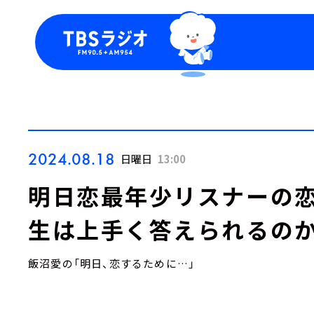
今日の番組表
トピッ
週間番組表
TBS
Podca
お知ら
2024.08.18
日曜日
13:00
明日恋最年少リスナーの恋
生は上手く答えられるのか
飯沼愛の「明日、恋するために…」