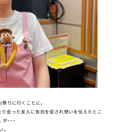
お祭りに行くことに。
たり会った友人に告白を促され想いを伝えたとこ
が・・・
い。