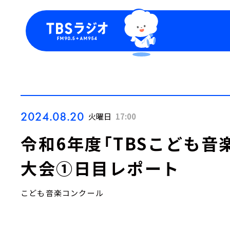
今日の番組表
トピッ
週間番組表
TBS
Podca
お知ら
2024.08.20
火曜日
17:00
令和6年度「TBSこども音
大会①日目レポート
こども音楽コンクール