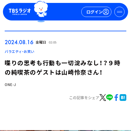
ログイン
マイページ
2024.08.16
金曜日
02:05
新規会員登録
ログイン
バラエティ・お笑い
喋りの思考も行動も一切淀みなし！？９時
の純喫茶のゲストは山崎怜奈さん！
ONE-J
この記事をシェア
今日の番組表
週間番組表
トピックス
TBS Podcast