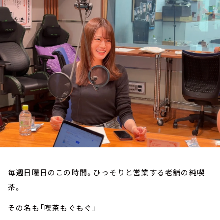
お知らせ
イベント・グッズ
YouTube
会社情報
毎週日曜日のこの時間。ひっそりと営業する老舗の純喫
茶。
その名も「喫茶もぐもぐ」