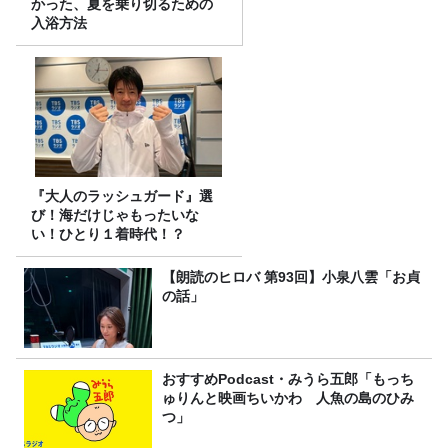
かった、夏を乗り切るための
入浴方法
『大人のラッシュガード』選
び！海だけじゃもったいな
い！ひとり１着時代！？
【朗読のヒロバ 第93回】小泉八雲「お貞
の話」
おすすめPodcast・みうら五郎「もっち
ゅりんと映画ちいかわ 人魚の島のひみ
つ」