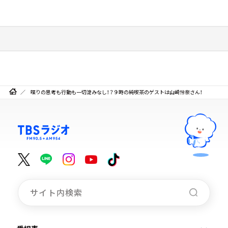
喋りの思考も行動も一切淀みなし！？９時の純喫茶のゲストは山崎怜奈さん！