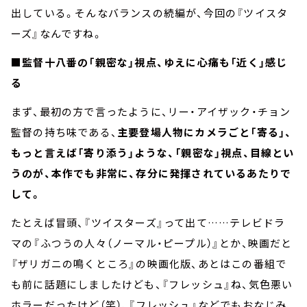
出している。そんなバランスの続編が、今回の『ツイスタ
ーズ』なんですね。
■監督十八番の「親密な」視点、ゆえに心痛も「近く」感じ
る
まず、最初の方で言ったように、リー・アイザック・チョン
監督の持ち味である、
主要登場人物にカメラごと「寄る」、
もっと言えば「寄り添う」ような、「親密な」視点、目線とい
うのが、本作でも非常に、存分に発揮されているあたりで
して。
たとえば冒頭、『ツイスターズ』って出て……テレビドラ
マの『ふつうの人々（ノーマル・ピープル）』とか、映画だと
『ザリガニの鳴くところ』の映画化版、あとはこの番組で
も前に話題にしましたけども、『フレッシュ』ね、気色悪い
ホラーだったけど（笑）、『フレッシュ』などでもおなじみ、