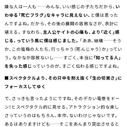
嫌な人は一人も……みんな、いい感じの子たちだから、
い
わゆる「死亡フラグ」なキャラに見えない、
と僕は思った
んですよね。だから、その後の展開の容赦なさが、余計に
堪える。すなわち、
主人公ケイトの心痛も、より「近く」感
じる、っていう風に僕は感じました。
「ああ、結構……そう
か、この塩梅の人たち、行っちゃう（死んじゃう）か」ってい
う。なかなか容赦ないし……すごく、本当に
「知ってる人」
を失った感じ
っていうのが、すごく伝わる感じですよね。
■スペクタクルより、その只中を耐え抜く「生の切実さ」に
フォーカスしてゆく
で、さっきも言ったようにですね、そのデカい竜巻をドー
ン！とスペクタクル的に見せる、アトラクション的な楽し
さっていうのはもちろん、本作、ないわけじゃないです。
あるはありますけども……そこをあんまり突出させると