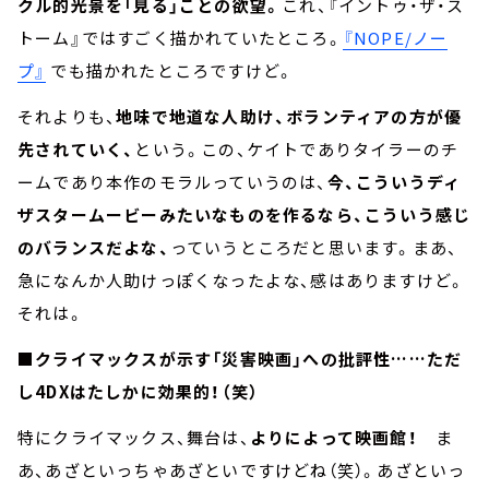
クル的光景を「見る」ことの欲望。
これ、『イントゥ・ザ・ス
トーム』ではすごく描かれていたところ。
『NOPE/ノー
プ』
でも描かれたところですけど。
それよりも、
地味で地道な人助け、ボランティアの方が優
先されていく、
という。この、ケイトでありタイラーのチ
ームであり本作のモラルっていうのは、
今、こういうディ
ザスタームービーみたいなものを作るなら、こういう感じ
のバランスだよな、
っていうところだと思います。まあ、
急になんか人助けっぽくなったよな、感はありますけど。
それは。
■クライマックスが示す「災害映画」への批評性……ただ
し4DXはたしかに効果的！（笑）
特にクライマックス、舞台は、
よりによって映画館！
ま
あ、あざといっちゃあざといですけどね（笑）。あざといっ