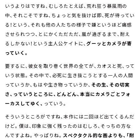
いうよりはですね、むしろたとえば、荒れ狂う暴風雨の
中、それこそですね、ちょっと気を抜けば即、死が待ってい
る！という、それも他の人たちの様子で嫌というほど痛感
させられつつ、とにかくただただ、嵐が過ぎるまで、耐え
るしかない！という主人公ケイトに、
グーッとカメラが寄
っていく。
要するに、彼女を取り巻く世界の全てが、カオスと死、って
いう状態。その中で、必死に生き抜こうとする一人の人間
っていうか、もはや生き物っていうか、
その生、その切実
さ、っていうところに、どんどん、本当にカメラごとフォ
ーカスしてゆく、
っていう。
そういうところがですね、本作には二回ほど出てくるんだ
けど。僕は、印象に強く残ったのはむしろ、そっちの方な
んですよね。やっぱりね。
スペクタクル的な画よりも、「耐