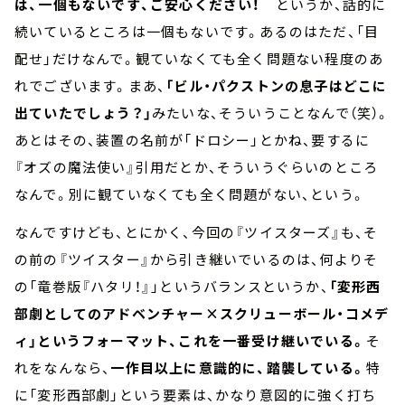
は、一個もないです、ご安心ください！
というか、話的に
続いているところは一個もないです。あるのはただ、「目
配せ」だけなんで。観ていなくても全く問題ない程度のあ
れでございます。まあ、
「ビル・パクストンの息子はどこに
出ていたでしょう？」
みたいな、そういうことなんで（笑）。
あとはその、装置の名前が「ドロシー」とかね、要するに
『オズの魔法使い』引用だとか、そういうぐらいのところ
なんで。別に観ていなくても全く問題がない、という。
なんですけども、とにかく、今回の『ツイスターズ』も、そ
の前の『ツイスター』から引き継いでいるのは、何よりそ
の「竜巻版『ハタリ！』」というバランスというか、
「変形西
部劇としてのアドベンチャー×スクリューボール・コメデ
ィ」というフォーマット、これを一番受け継いでいる。
そ
れをなんなら、
一作目以上に意識的に、踏襲している。
特
に「変形西部劇」という要素は、かなり意図的に強く打ち