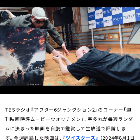
お知らせ
イベント・グッズ
YouTube
会社情報
TBSラジオ『アフター6ジャンクション2』のコーナー「週
刊映画時評ムービーウォッチメン」。宇多丸が毎週ランダ
ムに決まった映画を自腹で鑑賞して生放送で評論しま
す。今週評論した映画は、
『ツイスターズ』
（2024年8月1日