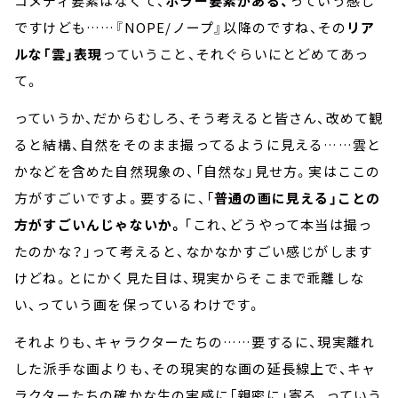
コメディ要素はなくて、
ホラー要素がある、
っていう感じ
ですけども……『NOPE/ノープ』以降のですね、その
リア
ルな「雲」表現
っていうこと、それぐらいにとどめてあっ
て。
っていうか、だからむしろ、そう考えると皆さん、改めて観
ると結構、自然をそのまま撮ってるように見える……雲と
かなどを含めた自然現象の、「自然な」見せ方。実はここの
方がすごいですよ。要するに、「
普通の画に見える」ことの
方がすごいんじゃないか。
「これ、どうやって本当は撮っ
たのかな？」って考えると、なかなかすごい感じがします
けどね。とにかく見た目は、現実からそこまで乖離しな
い、っていう画を保っているわけです。
それよりも、キャラクターたちの……要するに、現実離れ
した派手な画よりも、その現実的な画の延長線上で、キャ
ラクターたちの確かな生の実感に「親密に」寄る、っていう