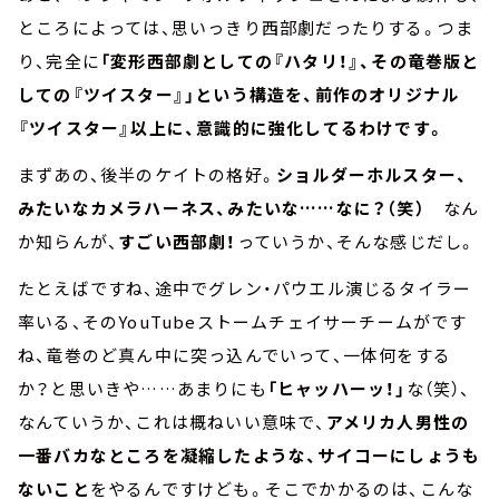
ところによっては、思いっきり西部劇だったりする。つま
り、完全に
「変形西部劇としての『ハタリ！』、その竜巻版と
しての『ツイスター』」という構造を、前作のオリジナル
『ツイスター』以上に、意識的に強化してるわけです。
まずあの、後半のケイトの格好。
ショルダーホルスター、
みたいなカメラハーネス、みたいな……なに？（笑）
なん
か知らんが、
すごい西部劇！
っていうか、そんな感じだし。
たとえばですね、途中でグレン・パウエル演じるタイラー
率いる、そのYouTubeストームチェイサーチームがです
ね、竜巻のど真ん中に突っ込んでいって、一体何をする
か？と思いきや……あまりにも
「ヒャッハーッ！」
な（笑）、
なんていうか、これは概ねいい意味で、
アメリカ人男性の
一番バカなところを凝縮したような、サイコーにしょうも
ないこと
をやるんですけども。そこでかかるのは、こんな