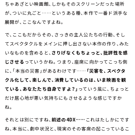
ちゃあざとい映画館、しかもそのスクリーンだった場所
が、ついに丸ごと……というある種、本作で一番ド派手な
展開が、ここなんですよね。
で、ここもだからその、さっきの主人公たちの行動、そし
てスペクタクルをメインに押し出さない本作の作り、みた
いなものを含めると、
さりげなくもちょっと、批評性を感
じさせる
っていうかね。つまり、座席に向かってこっち側
に、「本当の災害」があるわけです……
「災害を、スペクタ
クル化して、楽しんで、消費しているのは、いま映画を観
ている、あなたたち自身ですよ？」
っていう風に、ちょっと
だけ居心地が悪い気持ちにもさせるような感じですか
ね。
それとは別にですね、
前述の4DX……
これはたしかにです
ね、本当に、劇中状況と、現実のその客席の起こっているこ