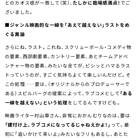
とのカオス感が一致して（笑）、
たしかに臨場感満点！
でご
ざいました。
■ジャンル映画的な一線を「あえて越えない」ラストをめ
ぐる異論
さらにね、ラスト。これね、スクリューボール・コメディ物
の要素、西部劇要素、カントリー要素、あとチームアドベ
ンチャー物の要素、みたいな全てが、ビシッとハマるラス
トっていうのが、すごく気持ちよくて楽しいんだけど。そ
この処理……要は、（オリジナルからのプロデューサーで
ある）スピルバーグの提案によって、ラブコメとして
「ある
一線を越えない」という処理
をしてるんですけども。
映画ライター村山章さん、非常におかんむりなのは、要は
「建付け上、ラブコメになってるじゃねえかよ！」
って。最
初に「追いかけて来いよ」みたいなフリもあるし、あとた