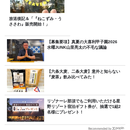
放送後記＆「『ねこずみ・う
ささわ』販売開始！」
【募集要項】真夏の大喜利甲子園2026
水曜JUNK山里亮太の不毛な議論
【六条大麦、二条大麦】意外と知らない
『麦茶』飲み比べてみた！
リゾナーレ那須でもご利用いただける星
野リゾート宿泊ギフト券が、抽選で1組2
名様にプレゼント！
Recommended by