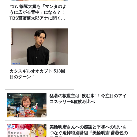
#17. 篠塚大輝も「マンタのよ
うに広がる背中」になる？！
TBS齋藤慎太郎アナに聞くメ
ンズフィジークの魅力！！
カタスギルオオカブト 513回
目のターン！
猛暑の救世主は“飲む氷”！今注目のアイ
ススラリー5種飲み比べ
美輪明宏さんへの感謝と平和への思いを
つなぐ追悼特別番組『美輪明宏 薔薇色の