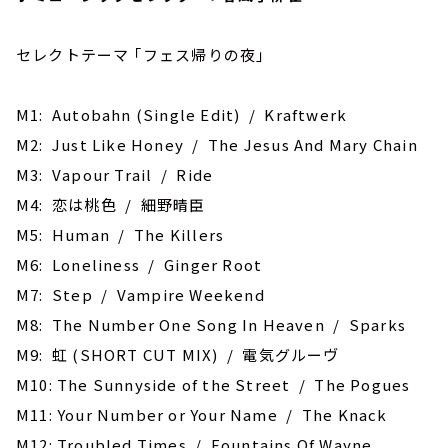
セレクトテーマ ｢フェス帰りの夜｣
M1: Autobahn (Single Edit) / Kraftwerk
M2: Just Like Honey / The Jesus And Mary Chain
M3: Vapour Trail / Ride
M4: 恋は桃色 / 細野晴臣
M5: Human / The Killers
M6: Loneliness / Ginger Root
M7: Step / Vampire Weekend
M8: The Number One Song In Heaven / Sparks
M9: ‎虹 (SHORT CUT MIX) / 電気グルーヴ
M10: The Sunnyside of the Street / The Pogues
M11: Your Number or Your Name / The Knack
M12: Troubled Times / Fountains Of Wayne