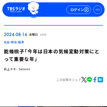
ログイン
マイページ
2024.08.16
金曜日
19:00
新規会員登録
ログイン
社会・政治・経済
能條桃子「今年は日本の気候変動対策にと
って重要な年」
荻上チキ・ Session
この記事をシェア
今日の番組表
週間番組表
トピックス
TBS Podcast