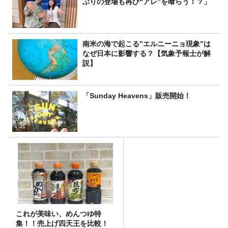
ぶりの登場も再び“アレ”を喰らう！？」
南米の海で起こる”エルニーニョ現象”は
なぜ日本に影響する？【気象予報士が解
説】
「Sunday Heavens」販売開始！
これが美味い、めんつゆ特
集！！売上げ四天王を比較！