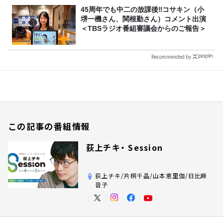
45周年でも中二の放課後‼コサキン（小
堺一機さん、関根勤さん）コメント出演
＜TBSラジオ番組審議会からのご報告＞
Recommended by
この記事の番組情報
荻上チキ・ Session
荻上チキ/片桐千晶/山本恵里伽/日比麻
音子