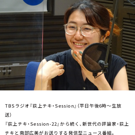
お知らせ
イベント・グッズ
YouTube
会社情報
TBSラジオ『荻上チキ・Session』（平日午後6時～生放
送）
『荻上チキ・Session-22』から続く、新世代の評論家・荻上
チキと南部広美がお送りする発信型ニュース番組。