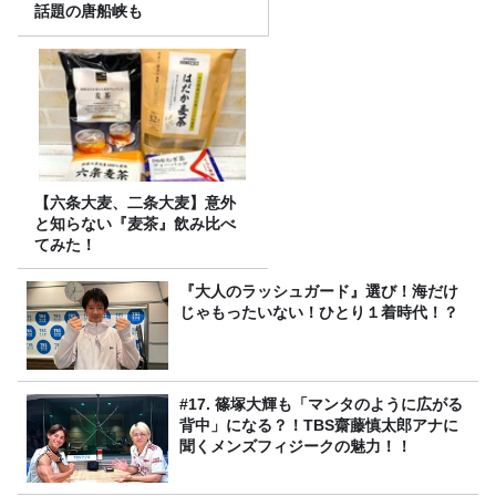
話題の唐船峡も
【六条大麦、二条大麦】意外
と知らない『麦茶』飲み比べ
てみた！
『大人のラッシュガード』選び！海だけ
じゃもったいない！ひとり１着時代！？
#17. 篠塚大輝も「マンタのように広がる
背中」になる？！TBS齋藤慎太郎アナに
聞くメンズフィジークの魅力！！