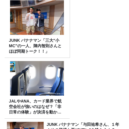
JUNK バナナマン「三大“小
MC”の一人、陣内智則さんと
ほぼ同期トーク！！」
JALやANA、カード業界で航
空会社が強いのはなぜ？「非
日常の体験」が決済を動かす
理由
JUNK バナナマン「与田祐希さん、１年