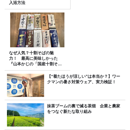
入浴方法
なぜ人気？十割そばの魅
力！ 最高に美味しかった
『山本かじの「国産十割そ
ば」』とは？【十割そば10種
食べ比べ】
【“着たほうが涼しい”は本当か？】ワー
クマンの暑さ対策ウェア、実力検証！
抹茶ブームの裏で減る茶畑 企業と農家
をつなぐ新たな取り組み