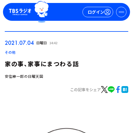
ログイン
マイページ
2021.07.04
日曜日
14:42
新規会員登録
ログイン
その他
家の事、家事にまつわる話
安住紳一郎の日曜天国
この記事をシェア
今日の番組表
週間番組表
トピックス
TBS Podcast