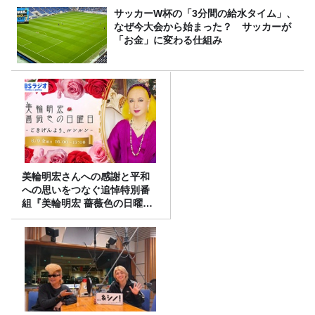
サッカーW杯の「3分間の給水タイム」、
なぜ今大会から始まった？ サッカーが
「お金」に変わる仕組み
美輪明宏さんへの感謝と平和
への思いをつなぐ追悼特別番
組『美輪明宏 薔薇色の日曜日
～ごきげんよう、ルンルン
～』8/9（日）16時放送