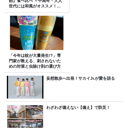
飴』食べ比べ ～中高年・大人
世代には和風がオススメ！
味・食感・機能性いろいろ！
～
「今年は蚊が大量発生!?」専
門家が教える、刺されないた
めの対策と虫除け剤の選び方
妄想散歩へ出発！サカイJr.が愛を語る
わざわざ備えない【備え】で防災！